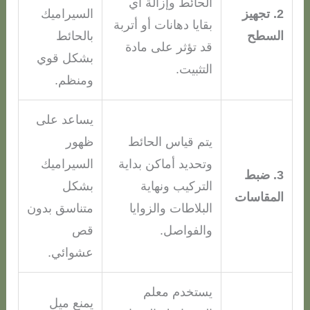
الحائط وإزالة أي
2. تجهيز
السيراميك
بقايا دهانات أو أتربة
السطح
بالحائط
قد تؤثر على مادة
بشكل قوي
التثبيت.
ومنظم.
يساعد على
يتم قياس الحائط
ظهور
وتحديد أماكن بداية
السيراميك
3. ضبط
التركيب ونهاية
بشكل
المقاسات
البلاطات والزوايا
متناسق بدون
والفواصل.
قص
عشوائي.
يستخدم معلم
يمنع ميل