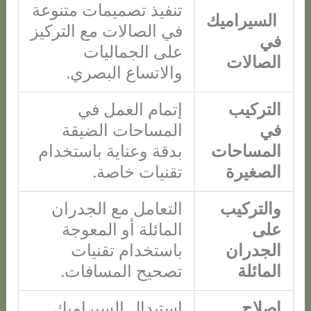
تنفيذ تصميمات متنوعة
السيراميك
في الصالات مع التركيز
في
على الجماليات
الصالات
والاتساع البصري.
التركيب
إتمام العمل في
في
المساحات الضيقة
المساحات
بدقة وعناية باستخدام
الصغيرة
تقنيات خاصة.
والتركيب
التعامل مع الجدران
على
المائلة أو المعوجة
الجدران
باستخدام تقنيات
المائلة
تصحيح المسافات.
إصلاح
استبدال السيراميك