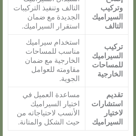
وتركيب
التالف وتنفيذ التركيبات
السيراميك
الجديدة مع ضمان
التالف
استقرار السيراميك.
استخدام سيراميك
تركيب
مناسب للمساحات
السيراميك
الخارجية مع ضمان
للمساحات
مقاومته للعوامل
الخارجية
الجوية.
تقديم
مساعدة العميل في
استشارات
اختيار السيراميك
لاختيار
الأنسب لاحتياجاته من
السيراميك
حيث الشكل والمتانة.