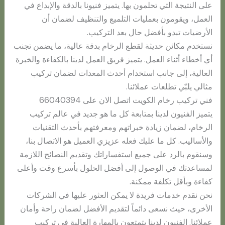
على النتيجة التي تحلمون بها. يتميز فنيونا بالدقة والإبداع في
العمل، ويقومون بعمليات التلميع والتنظيف لضمان أن
الأرضيات تبدو بأفضل حال بعد التركيب.
نستخدم مكائن حديثة لقطع الرخام بدقة عالية، ما يضمن تجنب
أي أخطاء أثناء العمل. يتميز فريق العمل لدينا بالكفاءة والخبرة
العالية، إلى جانب استخدام أحدث المعدات لضمان تركيب
مثالي يلبّي تطلعات عملائنا.
فني تركيب رخام الكويت اتصل الان على 66040394
يتميز الفنيون لدينا بمتابعة كل ما هو جديد في عالم تركيب
الرخام، لضمان زيادة خبراتهم ومعرفتهم بأحدث التقنيات
والأساليب. كل ما عليك فعله عزيزي العميل هو الاتصال بنا،
وسنقوم بالرد على جميع استفساراتك وتقديم النصائح اللازمة
لمساعدتك في الوصول إلى أفضل الحلول بأسرع وقت وأعلى
كفاءة وبأقل تكلفة ممكنة.
نحن نقدم خدمات فريدة لا يمكن العثور عليها في الشركات
الأخرى، حيث نسعى دائماً لتقديم الأفضل لضمان راحة وأمان
عملائنا. الفنيون لدينا يتمتعون بالمهارة العالية في تركيب