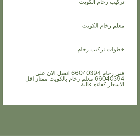
تركيب رخام الكويت
معلم رخام الكويت
خطوات تركيب رخام
فني رخام 66040394 اتصل الان على
66040394 معلم رخام بالكويت ممتاز اقل
الاسعار كفاءه عالية