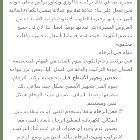
مميزة، بما في ذلك تركيب جاكوزي وشاور بوكس بأعلى جودة.
نحن نعمل على بناء علاقة ثقة مع عملائنا بفضل الكفاءة العالية
التي نتمتع بها وخبرتنا الطويلة. لا تفوت فرصة الاستفادة من
العروض المميزة التي نقدمها يوميًا. اتصل بنا الآن في جميع
مناطق الكويت، حيث نقدم خدماتنا بأسعار تنافسية وكفاءة
مضمونة.
مهام فنى الرخام
فني تركيب رخام الكويت يقوم بالعديد من المهام المتخصصة
لضمان جودة التركيب والدقة في العمل. إليك بعض أبرز مهامه:
تحضير وتجهيز الأسطح
: قبل بدء عملية تركيب الرخام،
يقوم الفني بتجهيز الأسطح بشكل جيد، بما في ذلك
تنظيفها وضبط الميلان، لضمان تثبيت الرخام بشكل
متين ومستقيم.
قص الرخام بدقة
: يستخدم الفني أدوات متقدمة مثل
المكائن الكهربائية لتقطيع الرخام بأبعاد دقيقة، مما
يضمن عدم وجود أي فجوات أو فراغات أثناء التركيب.
تركيب وتثبيت الرخام
: يتأكد الفني من وضع الرخام