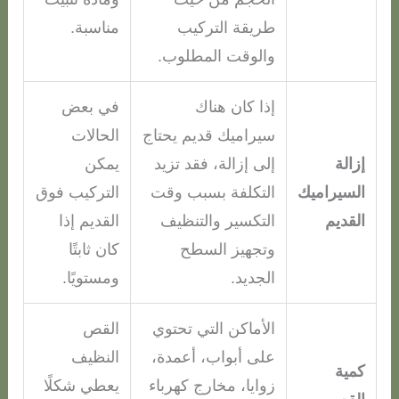
طريقة التركيب
مناسبة.
والوقت المطلوب.
إذا كان هناك
في بعض
سيراميك قديم يحتاج
الحالات
إزالة
إلى إزالة، فقد تزيد
يمكن
السيراميك
التكلفة بسبب وقت
التركيب فوق
القديم
التكسير والتنظيف
القديم إذا
وتجهيز السطح
كان ثابتًا
الجديد.
ومستويًا.
الأماكن التي تحتوي
القص
على أبواب، أعمدة،
النظيف
كمية
زوايا، مخارج كهرباء
يعطي شكلًا