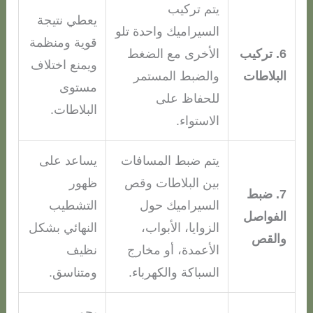
يتم تركيب
يعطي نتيجة
السيراميك واحدة تلو
قوية ومنظمة
6. تركيب
الأخرى مع الضغط
ويمنع اختلاف
البلاطات
والضبط المستمر
مستوى
للحفاظ على
البلاطات.
الاستواء.
يتم ضبط المسافات
يساعد على
بين البلاطات وقص
ظهور
7. ضبط
السيراميك حول
التشطيب
الفواصل
الزوايا، الأبواب،
النهائي بشكل
والقص
الأعمدة، أو مخارج
نظيف
السباكة والكهرباء.
ومتناسق.
يحمي