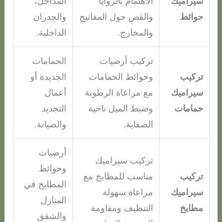
سيراميك
الاهتمام بالزوايا
المداخل،
حوائط
والقص حول المفاتيح
والجدران
والمخارج.
الداخلية.
تركيب أرضيات
الحمامات
تركيب
وحوائط الحمامات
الجديدة أو
سيراميك
مع مراعاة الرطوبة
أعمال
حمامات
وضبط الميل ناحية
التجديد
الصفاية.
والصيانة.
أرضيات
تركيب سيراميك
وحوائط
تركيب
مناسب للمطابخ مع
المطابخ في
سيراميك
مراعاة سهولة
المنازل
مطابخ
التنظيف ومقاومة
والشقق