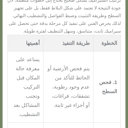
تركيب السيراميك بشكل صحيح يحتاج إلى خطوات منظمة، لأن
جودة النتيجة لا تعتمد على شكل البلاط فقط، بل على تجهيز
السطح وطريقة التثبيت وضبط الفواصل والتشطيب النهائي.
لذلك يحرص الفني على تنفيذ كل مرحلة بدقة حتى تحصل على
سيراميك ثابت، متناسق، وسهل التنظيف لفترة طويلة.
الخطوة
طريقة التنفيذ
أهميتها
يساعد على
يتم فحص الأرضية أو
معرفة حالة
الحائط للتأكد من
المكان قبل
1. فحص
عدم وجود رطوبة،
التركيب
السطح
تشققات، فراغات،
وتجنب
أو أجزاء غير ثابتة.
المشاكل بعد
التشطيب.