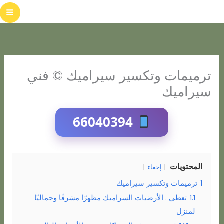
خطي
لى
لمحتوى
ترميمات وتكسير سيراميك © فني
سيراميك
66040394
المحتويات
إخفاء
1
ترميمات وتكسير سيراميك
1.1
تعطي . الأرضيات السراميك مظهرًا مشرقًا وجماليًا
لمنزل