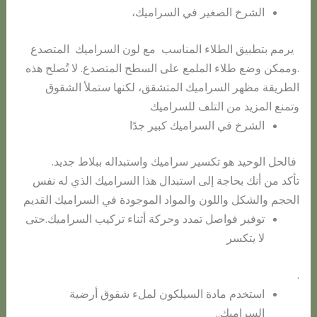
الشرخ الصغير في السراميك،
يرمم بتطبيق الطلاء المناسب مع لون السراميك المتصدع
.وممكن وضع طلاء الملمع على السطح المتصدع. لا تُصلح هذه
الطريقة مظهر السراميك المتشقق، لكنها ستملأ الشقوق
وتمنع ​المزيد من التلف للسراميك
الشرخ في السراميك كبير جدًا
فالحل الوحيد هو تكسير سراميك واستبداله ببلاط جديد.
تأكد من أنك بحاجة إلى استبدال هذا السراميك الذي له نفس
الحجم والشكل واللون والمواد الموجودة في السراميك القديم
توفير فواصل تمدد وحركة أثناء تركيب السراميك.حتى
لا يتكسر
.
استخدم مادة السيلكون لملء شقوق أرضية
السراميك..